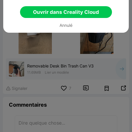
Ouvrir dans Creality Cloud
Annulé
Removable Desk Bin Trash Can V3
11.69MB
Lier un modèle


Signaler
7

Commentaires