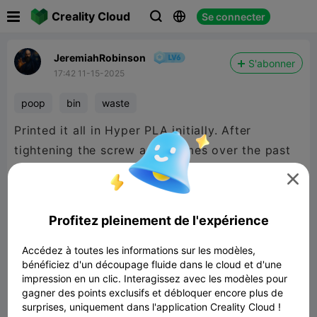

Creality Cloud
Se connecter



JeremiahRobinson
S'abonner
17:42 11-15-2025
poop
bin
waste
Printed it all in Hyper PLA initially. After
tightening the screw a few times over the past
couple months it lost stability and started

cracking. Re-print of the clamp, screw, and
screw pad in Hyper PC is WAAAAY stronger and
Profitez pleinement de l'expérience
resilient, definitely recommend something
stronger than PLA for those parts. Great model,
Accédez à toutes les informations sur les modèles,
bénéficiez d'un découpage fluide dans le cloud et d'une
does a perfect job of catching waste off the K2
impression en un clic. Interagissez avec les modèles pour
Pro!
gagner des points exclusifs et débloquer encore plus de
surprises, uniquement dans l'application Creality Cloud !