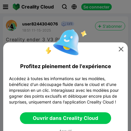

Creality Cloud
Se connecter



user8244304076
S'abonner
18:51 11-15-2025
Creality ender 3 V3 Plus



Signaler
2

Profitez pleinement de l'expérience
Commentaires
Accédez à toutes les informations sur les modèles,
bénéficiez d'un découpage fluide dans le cloud et d'une
impression en un clic. Interagissez avec les modèles pour
gagner des points exclusifs et débloquer encore plus de
surprises, uniquement dans l'application Creality Cloud !
Commenter
Ouvrir dans Creality Cloud
Tout est chargé.(0)