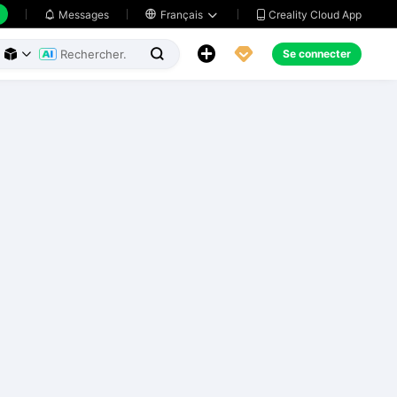
Creality Cloud App
Messages

Français





Se connecter


