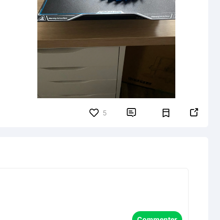


5
Commenter