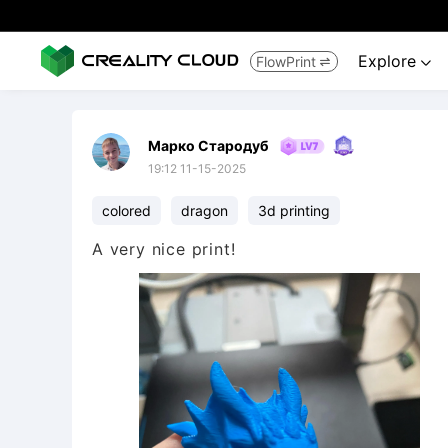
Explore
FlowPrint


Марко Стародуб
19:12 11-15-2025
colored
dragon
3d printing
A very nice print!