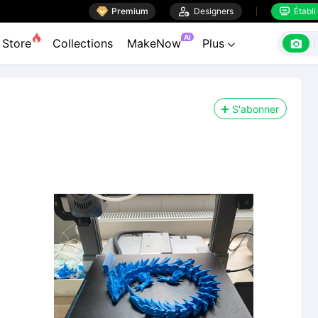

Premium

Designers
Établi


AI

Store
Collections
MakeNow
Plus

S'abonner