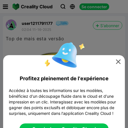

Creality Cloud
Se connecter



user1211791177
S'abonner
02:04 11-16-2025
Top de mais esta versão

Profitez pleinement de l'expérience
Accédez à toutes les informations sur les modèles,
bénéficiez d'un découpage fluide dans le cloud et d'une
impression en un clic. Interagissez avec les modèles pour
gagner des points exclusifs et débloquer encore plus de
surprises, uniquement dans l'application Creality Cloud !
Beer Hub Coaster
