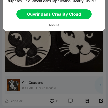
surprises, uniquement dans l'application Creality Cloud !
Ouvrir dans Creality Cloud
Annulé
Cat Coasters
8.44MB
Lier un modèle


Signaler
6
