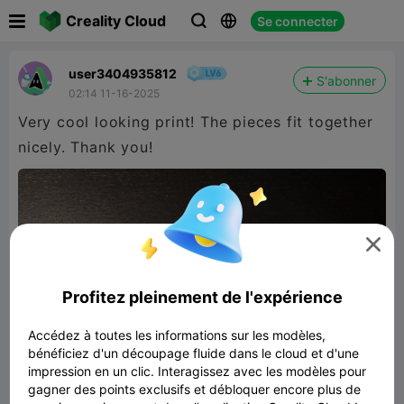

Creality Cloud
Se connecter



user3404935812
S'abonner
02:14 11-16-2025
Very cool looking print! The pieces fit together
nicely. Thank you!

Profitez pleinement de l'expérience
Accédez à toutes les informations sur les modèles,
bénéficiez d'un découpage fluide dans le cloud et d'une
impression en un clic. Interagissez avec les modèles pour
gagner des points exclusifs et débloquer encore plus de