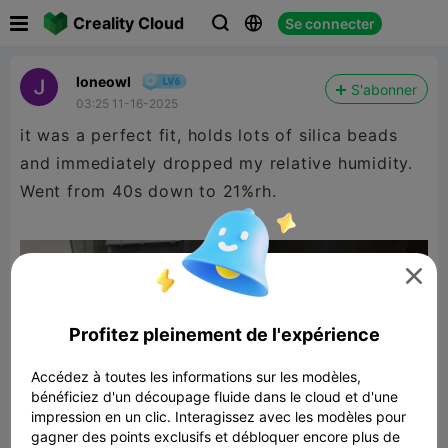

Creality Cloud
Se connecter



loneowl
S'abonner
03:25 11-16-2025
it was a perfect fit, holds lots of silica beads
and immediately dropped my relative humidity.
Went from 40s down to 21%rh.

Profitez pleinement de l'expérience
Accédez à toutes les informations sur les modèles,
bénéficiez d'un découpage fluide dans le cloud et d'une
impression en un clic. Interagissez avec les modèles pour
gagner des points exclusifs et débloquer encore plus de