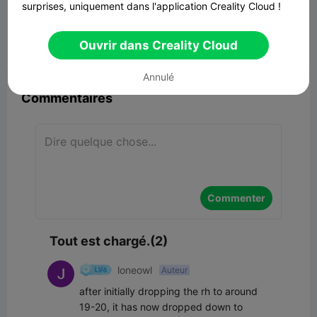
CFS Ultimate Silica
surprises, uniquement dans l'application Creality Cloud !
2.16MB
Lier un modèle
Ouvrir dans Creality Cloud


Signaler
6
2

Annulé
Commentaires
Commenter
Tout est chargé.(2)
loneowl
Auteur
after initially dropping the rh to around 
19-20, it has now dropped down to 