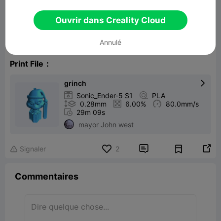
Ouvrir dans Creality Cloud
Grinch Festivo
25.91MB
Lier un modèle
Annulé
Print File：
grinch


Sonic_Ender-5 S1

PLA

0.28mm

6.00%

80.0mm/s

29m 09s
mayor John west


Signaler
2

Commentaires