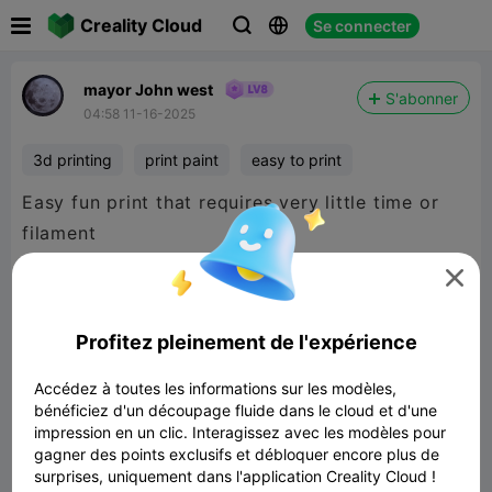

Creality Cloud
Se connecter



mayor John west
S'abonner
04:58 11-16-2025
3d printing
print paint
easy to print
Easy fun print that requires very little time or
filament


480P LD
Profitez pleinement de l'expérience

Accédez à toutes les informations sur les modèles,
bénéficiez d'un découpage fluide dans le cloud et d'une
impression en un clic. Interagissez avec les modèles pour
gagner des points exclusifs et débloquer encore plus de
00:14
surprises, uniquement dans l'application Creality Cloud !