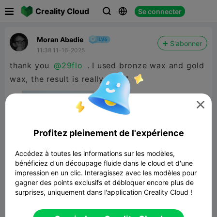

Creality Cloud
Se connecter



Moran Abadie
S'abonner
11:38 11-16-2025
thank you
@29flo
. I used bronze wax and gold
wax, the result is really nice!"

Profitez pleinement de l'expérience
Accédez à toutes les informations sur les modèles,
bénéficiez d'un découpage fluide dans le cloud et d'une
impression en un clic. Interagissez avec les modèles pour
gagner des points exclusifs et débloquer encore plus de
surprises, uniquement dans l'application Creality Cloud !
[4/4] Warrior Minis - TIGER