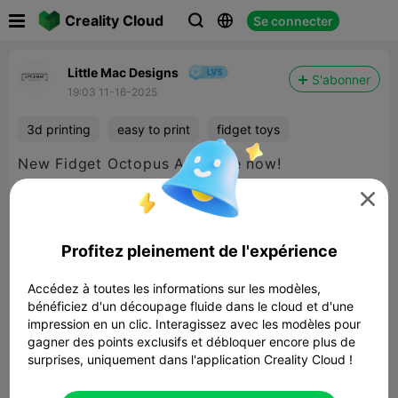

Creality Cloud
Se connecter



Little Mac Designs
S'abonner
19:03 11-16-2025
3d printing
easy to print
fidget toys
New Fidget Octopus Available now!

Profitez pleinement de l'expérience
Accédez à toutes les informations sur les modèles,
bénéficiez d'un découpage fluide dans le cloud et d'une
impression en un clic. Interagissez avec les modèles pour
gagner des points exclusifs et débloquer encore plus de
surprises, uniquement dans l'application Creality Cloud !