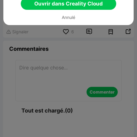
Ouvrir dans Creality Cloud
Flexi Octopus - Print In Place
Lier un modèle
Annulé


Signaler
6

Commentaires
Commenter
Tout est chargé.(0)