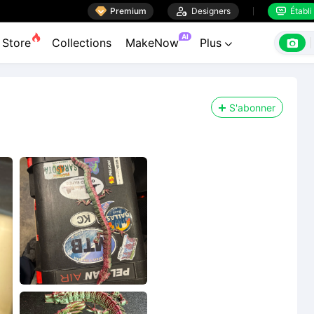

Premium

Designers
Établi


AI

Store
Collections
MakeNow
Plus

S'abonner