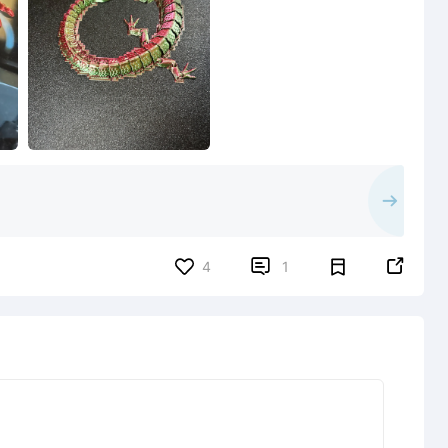


4
1