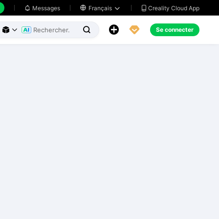
Creality Cloud App
Messages

Français





Se connecter


