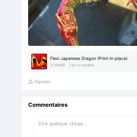
Flexi Japanese Dragon (Print-in-place)
51.84MB
Lier un modèle
Signaler

Commentaires