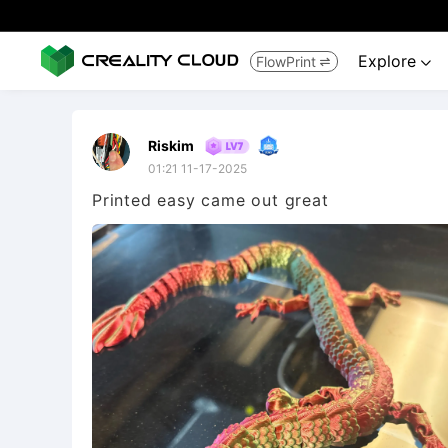
Explore
FlowPrint


Riskim
01:21 11-17-2025
Printed easy came out great