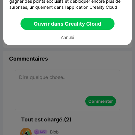
gagner des points exclusifs et débloquer encore plus de
surprises, uniquement dans l'application Creality Cloud !
filter filament
Ouvrir dans Creality Cloud
3.27MB
Lier un modèle
Annulé


Signaler
3
2

Commentaires
Commenter
Tout est chargé.(2)
Biob