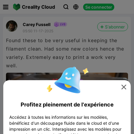

Creality Cloud
Se connecter



Carey Fussell
S'abonner
05:50 11-17-2025
Found these to be very useful in keeping the
filament clean. Had some new colors hence the
variety. Extremely easy to print a work very
well.

Profitez pleinement de l'expérience
Accédez à toutes les informations sur les modèles,
bénéficiez d'un découpage fluide dans le cloud et d'une
impression en un clic. Interagissez avec les modèles pour