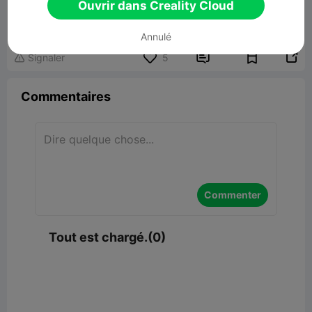
Resin Printer Test No.1
Ouvrir dans Creality Cloud
32.62MB
Lier un modèle
Annulé


Signaler
5

Commentaires
Commenter
Tout est chargé.(0)