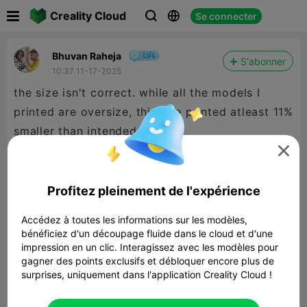

Creality Cloud
Se connecter



Bhuvan Raheja
S'abonner
10:37 11-17-2025
the size isn't correct. while all the models I
printed are oversize, this one printed atleast 11%
smaller than intended.

Profitez pleinement de l'expérience
Accédez à toutes les informations sur les modèles,
bénéficiez d'un découpage fluide dans le cloud et d'une
impression en un clic. Interagissez avec les modèles pour
gagner des points exclusifs et débloquer encore plus de
surprises, uniquement dans l'application Creality Cloud !