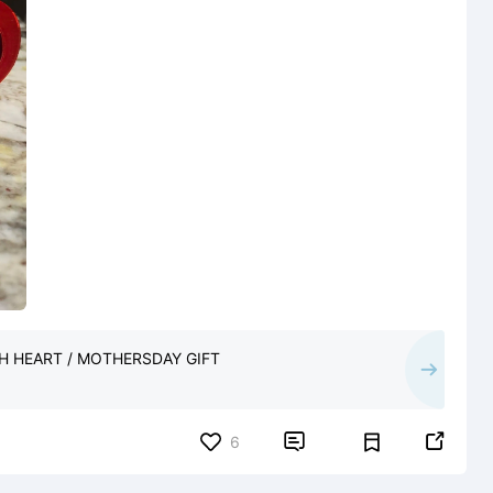
 HEART / MOTHERSDAY GIFT


6