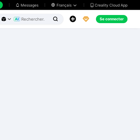
Creality Cloud App
Messages

Français





Se connecter


