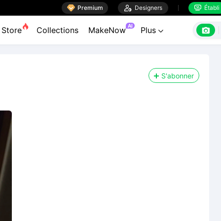

Premium

Designers
Établi


AI

Store
Collections
MakeNow
Plus

S'abonner