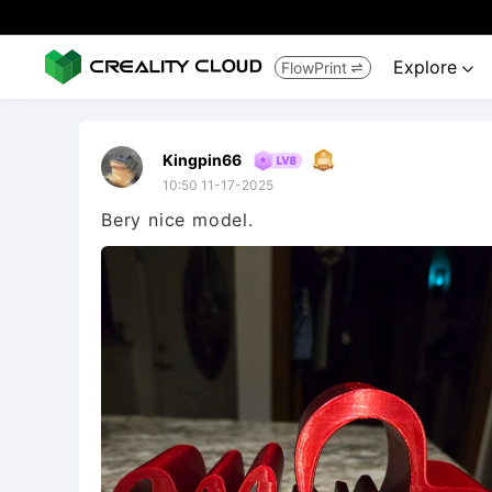
Explore
FlowPrint


Kingpin66
10:50 11-17-2025
Bery nice model.