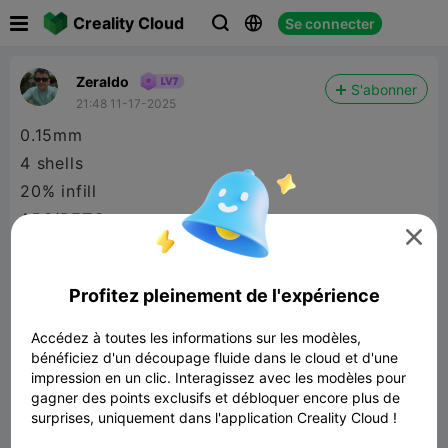

Creality Cloud
Se connecter



Zeraldo
S'abonner
21:48 11-17-2025
0.15mm
4 shells
20% infill
ABS/PETG

supports on
rectangular and circular bases. the heavier, the
Profitez pleinement de l'expérience
better :)
Accédez à toutes les informations sur les modèles,
bénéficiez d'un découpage fluide dans le cloud et d'une
impression en un clic. Interagissez avec les modèles pour
gagner des points exclusifs et débloquer encore plus de
surprises, uniquement dans l'application Creality Cloud !