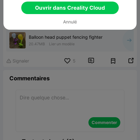
Ouvrir dans Creality Cloud
Annulé
Balloon head puppet fencing fighter
20.47MB
Lier un modèle


Signaler
5

Commentaires
Commenter