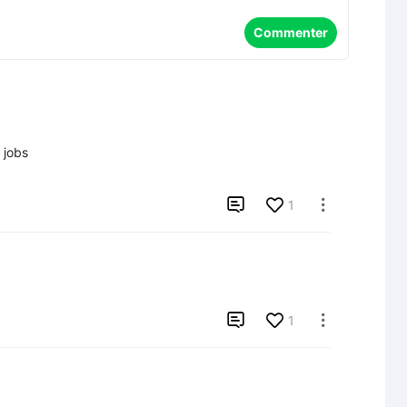
Commenter
jobs


1


1
