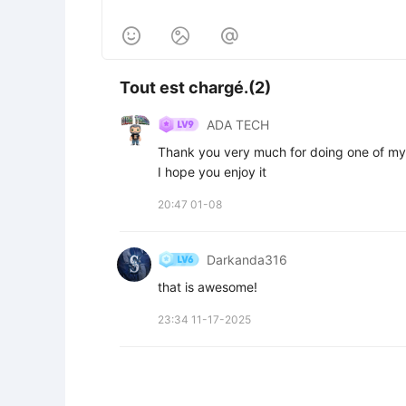



Tout est chargé.(2)
ADA TECH
Thank you very much for doing one of my 
I hope you enjoy it
20:47 01-08
Darkanda316
that is awesome!
23:34 11-17-2025