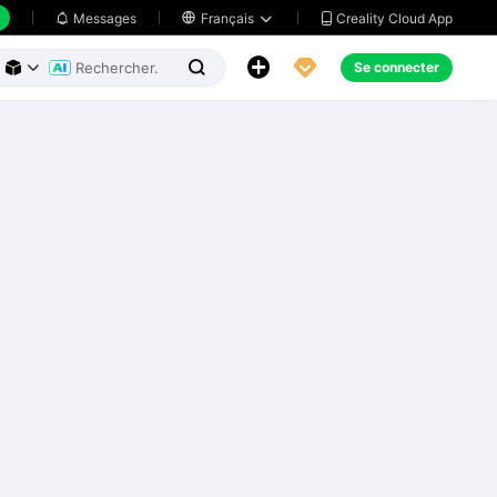
Creality Cloud App
Messages

Français





Se connecter


