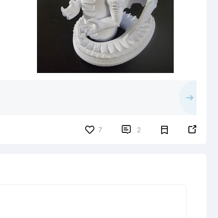


7
2