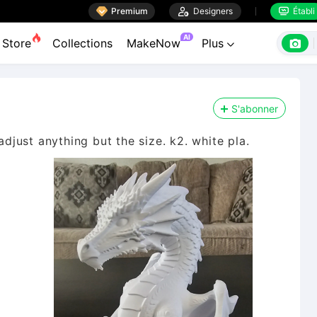

Premium

Designers
Établi


AI

Store
Collections
MakeNow
Plus

S'abonner
adjust anything but the size. k2. white pla.