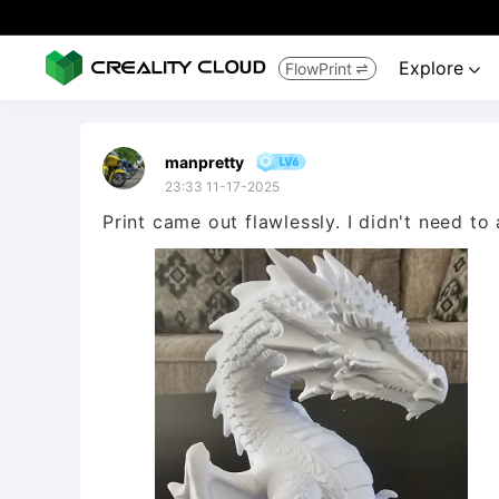
Explore
FlowPrint


manpretty
23:33 11-17-2025
Print came out flawlessly. I didn't need to 