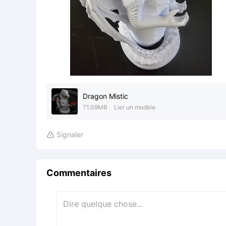
Dragon Mistic
71.09MB
Lier un modèle
Signaler

Commentaires