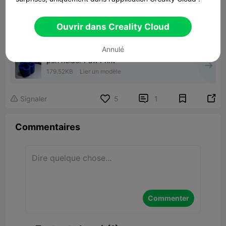
Ouvrir dans Creality Cloud
Annulé
pen holder Paw Print
179.52KB
Lier un modèle


Signaler
5
1

Commentaires
Commenter