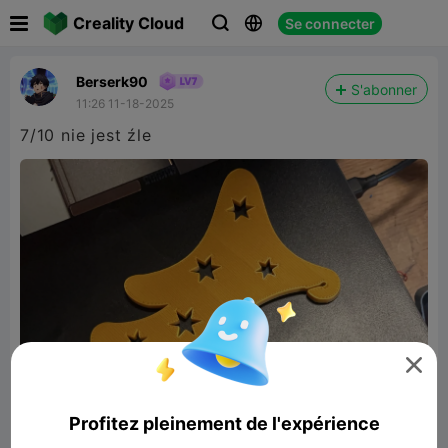

Creality Cloud
Se connecter



Berserk90
S'abonner
11:26 11-18-2025
7/10 nie jest źle

Profitez pleinement de l'expérience