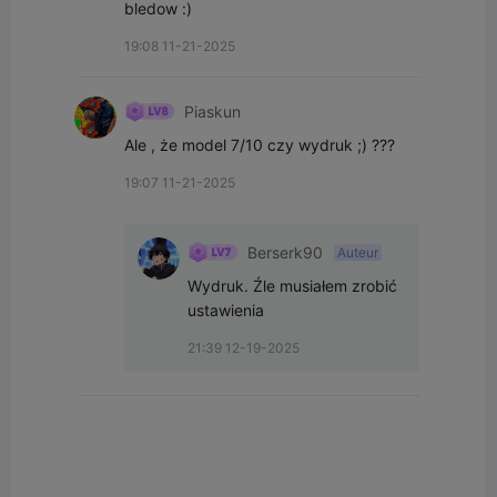
bledow :)
19:08 11-21-2025
Piaskun
Ale , że model 7/10 czy wydruk ;) ???
19:07 11-21-2025
Berserk90
Auteur
Wydruk. Źle musiałem zrobić 
ustawienia
21:39 12-19-2025