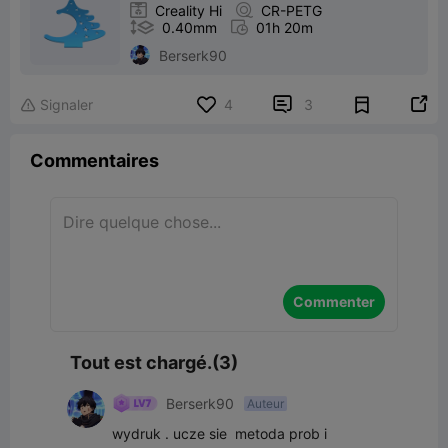

Creality Hi

CR-PETG

0.40mm

01h 20m
Berserk90


Signaler
4
3

Commentaires
Commenter
Tout est chargé.(3)
Berserk90
Auteur
wydruk . ucze sie  metoda prob i 