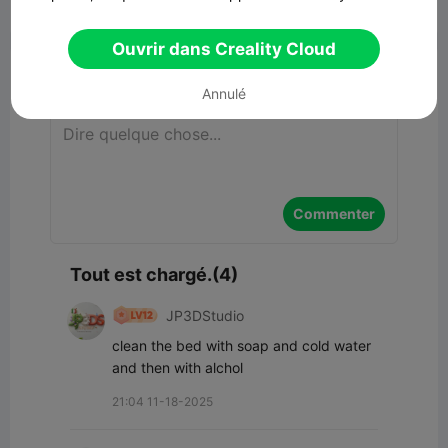


Signaler
5
4

Ouvrir dans Creality Cloud
Commentaires
Annulé
Commenter
Tout est chargé.(4)
JP3DStudio
clean the bed with soap and cold water 
and then with alchol
21:04 11-18-2025