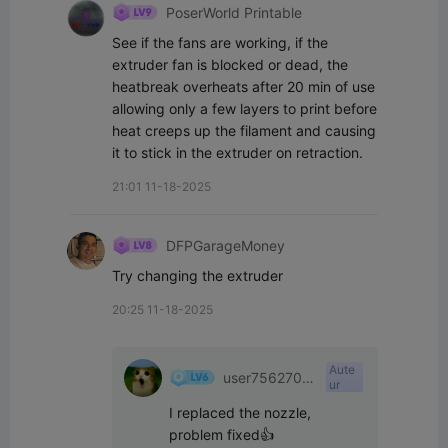
PoserWorld Printable
See if the fans are working, if the 
extruder fan is blocked or dead, the 
heatbreak overheats after 20 min of use 
allowing only a few layers to print before 
heat creeps up the filament and causing 
it to stick in the extruder on retraction.
21:01 11-18-2025
DFPGarageMoney
Try changing the extruder
20:25 11-18-2025
Aute
user7562707
ur
537
I replaced the nozzle, 
problem fixed👍