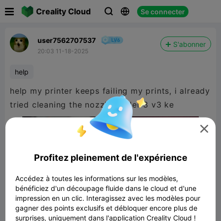

Creality Cloud
Se connecter



user7562707537
S'abonner
20:03 11-18-2025
help
help my printer keeps failing my prints, i already
tried cleaning the nozzle, ender 3 v3 ke

Profitez pleinement de l'expérience
Accédez à toutes les informations sur les modèles,
bénéficiez d'un découpage fluide dans le cloud et d'une
impression en un clic. Interagissez avec les modèles pour
gagner des points exclusifs et débloquer encore plus de
surprises, uniquement dans l'application Creality Cloud !