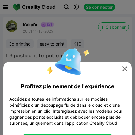

Creality Cloud
Se connecter



Kakafu
S'abonner
20:51 11-18-2025
3d printing
easy to print
K1C
I Squished it to put on my ECC ..
Don't Worry it was printed on My K1C and gets

swapped to my K1C .. lol
Profitez pleinement de l'expérience
Accédez à toutes les informations sur les modèles,
bénéficiez d'un découpage fluide dans le cloud et d'une
impression en un clic. Interagissez avec les modèles pour
gagner des points exclusifs et débloquer encore plus de
surprises, uniquement dans l'application Creality Cloud !