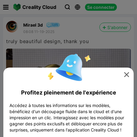

Creality Cloud
Se connecter



Mirael 3d
S'abonner
08:08 11-19-2025
truly beautiful design, thank you

Profitez pleinement de l'expérience
Accédez à toutes les informations sur les modèles,
bénéficiez d'un découpage fluide dans le cloud et d'une
impression en un clic. Interagissez avec les modèles pour
gagner des points exclusifs et débloquer encore plus de
surprises, uniquement dans l'application Creality Cloud !
Hollow HORSE Sculpture