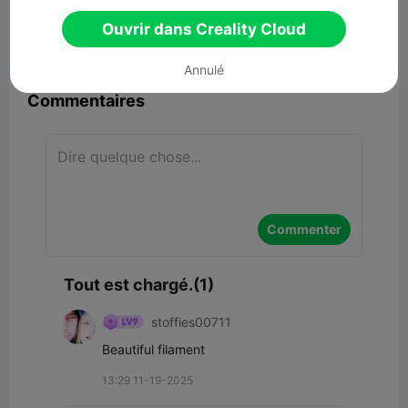
23.99MB
Lier un modèle
Ouvrir dans Creality Cloud


Signaler
15
1

Annulé
Commentaires
Commenter
Tout est chargé.(1)
stoffies00711
Beautiful filament
13:29 11-19-2025