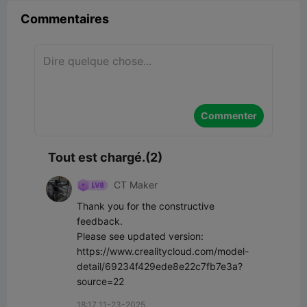
Commentaires
Commenter
Tout est chargé.(2)
CT Maker
Thank you for the constructive 
feedback. 

Please see updated version: 
https://www.crealitycloud.com/model-
detail/69234f429ede8e22c7fb7e3a?
source=22
18:17 11-23-2025