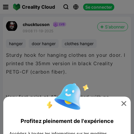

Creality Cloud
Se connecter



chucktucson
S'abonner
09:08 11-19-2025
hanger
door hanger
clothes hanger
Sturdy hook for hanging clothes on your door. I
printed the 35mm version in black Creality
PETG-CF (carbon fiber).
Very fast print at 43mins. Printed with no

supports and .28mm layer height. Very sturdy
with petg and works well. See action shot :D
Profitez pleinement de l'expérience
Accédez à toutes les informations sur les modèles,