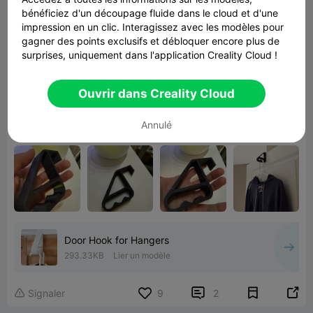
It would improve the design greatly if the
bénéficiez d'un découpage fluide dans le cloud et d'une
impression en un clic. Interagissez avec les modèles pour
middle support bracket was moved up more
gagner des points exclusifs et débloquer encore plus de
towards the top so you don't have to rotate the
surprises, uniquement dans l'application Creality Cloud !
hanger so much just to get the hook in the slot.
Ouvrir dans Creality Cloud
Annulé
Good model. Thank you.
Door Hook for Hangers
293.33KB
Lier un modèle


Signaler
9
2
