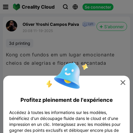

Creality Cloud
Se connecter



Oliver Yroshi Campos Paiva
S'abonner
20:08 11-19-2025
3d printing
Kong com fundos em um lugar emocionante
cheios de alegrias e florestas encantada

Profitez pleinement de l'expérience
Accédez à toutes les informations sur les modèles,
bénéficiez d'un découpage fluide dans le cloud et d'une
impression en un clic. Interagissez avec les modèles pour
gagner des points exclusifs et débloquer encore plus de