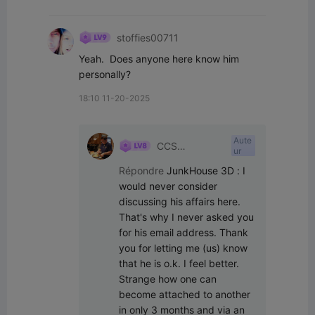
stoffies00711
Yeah.  Does anyone here know him 
personally?
18:10 11-20-2025
Aute
CCS
ur
Interpretations
Répondre
JunkHouse 3D
:
I 
would never consider 
discussing his affairs here. 
That's why I never asked you 
for his email address. Thank 
you for letting me (us) know 
that he is o.k. I feel better. 
Strange how one can 
become attached to another 
in only 3 months and via an 