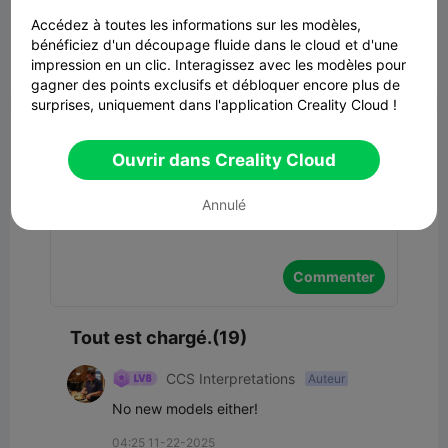
Accédez à toutes les informations sur les modèles,
bénéficiez d'un découpage fluide dans le cloud et d'une
impression en un clic. Interagissez avec les modèles pour


Signaler
3
19

gagner des points exclusifs et débloquer encore plus de
surprises, uniquement dans l'application Creality Cloud !
Commentaires
Ouvrir dans Creality Cloud
Annulé
Commenter
Tout est chargé.(19)
CCS Interpretations
Auteur
No new models either!
04:25 11-22-2025