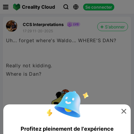

Creality Cloud
Se connecter



CCS Interpretations
S'abonner
17:29 11-20-2025
Uh... forget where's Waldo... WHERE'S DAN?
Really not kidding.
Where is Dan?

Profitez pleinement de l'expérience