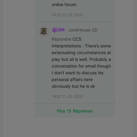
online forum.
19:23 11-23-2025
JunkHouse 3D
Répondre
CCS
Interpretations
:
There’s some 
extenuating circumstances at 
play but all is well. Probably a 
conversation for email though 
I don’t want to discuss his 
personal affairs here 
obviously but he is ok
19:20 11-23-2025
Plus 15 Réponses