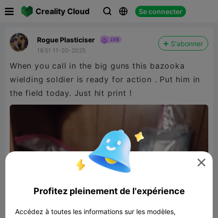

Creality Cloud
Se connecter



Rogue Plasticiser
S'abonner
18:51 11-20-2025
When you call in the big guns this bazooka
wielding soldier is ready for action . Put him in
the field today. Just hit print !

Profitez pleinement de l'expérience
Accédez à toutes les informations sur les modèles,