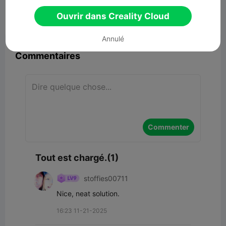
51.59KB
Lier un modèle
Ouvrir dans Creality Cloud


Signaler
7
1

Annulé
Commentaires
Commenter
Tout est chargé.(1)
stoffies00711
Nice, neat solution.
16:23 11-21-2025