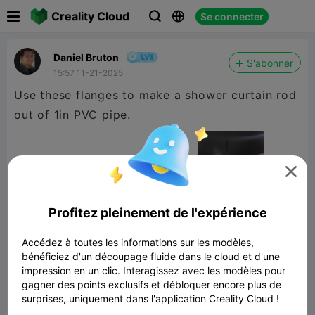

Creality Cloud
Se connecter



Daniel Bruton
S'abonner
15:57 11-21-2025
Use these flanges to make a shower curtain rod
out of 1in PVC pipe.

Profitez pleinement de l'expérience
Accédez à toutes les informations sur les modèles,
bénéficiez d'un découpage fluide dans le cloud et d'une
impression en un clic. Interagissez avec les modèles pour
gagner des points exclusifs et débloquer encore plus de
surprises, uniquement dans l'application Creality Cloud !
1in PVC Flange Fitting