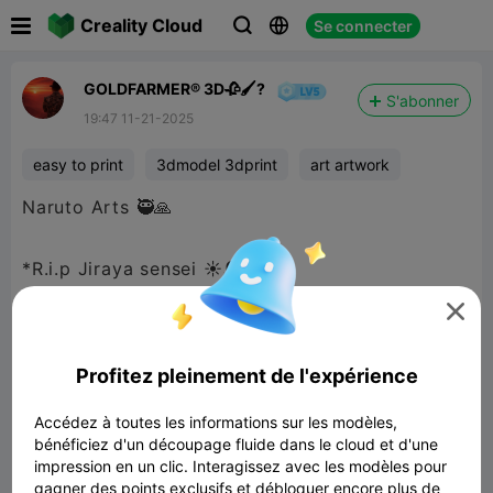

Creality Cloud
Se connecter



GOLDFARMER® 3D🥀🖌️?
S'abonner
19:47 11-21-2025
easy to print
3dmodel 3dprint
art artwork
Naruto Arts 🥷🙏
*R.i.p Jiraya sensei ☀️🪦

Profitez pleinement de l'expérience
Accédez à toutes les informations sur les modèles,
bénéficiez d'un découpage fluide dans le cloud et d'une
impression en un clic. Interagissez avec les modèles pour
gagner des points exclusifs et débloquer encore plus de