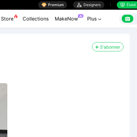

Premium

Designers
Établi


AI

Store
Collections
MakeNow
Plus

S'abonner