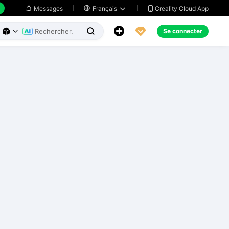
Creality Cloud App
Messages

Français





Se connecter


