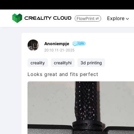
Explore
FlowPrint


Anoniempje
20:10 11-21-2025
creality
crealityhi
3d printing
Looks great and fits perfect