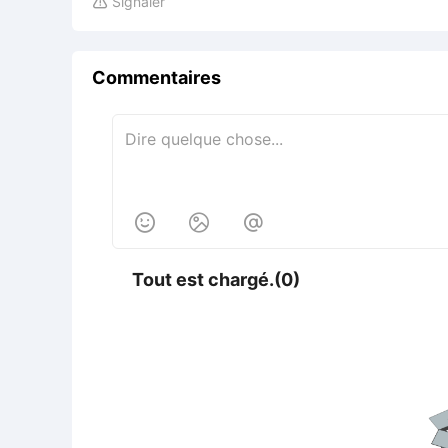
Signaler

Commentaires



Tout est chargé.(0)