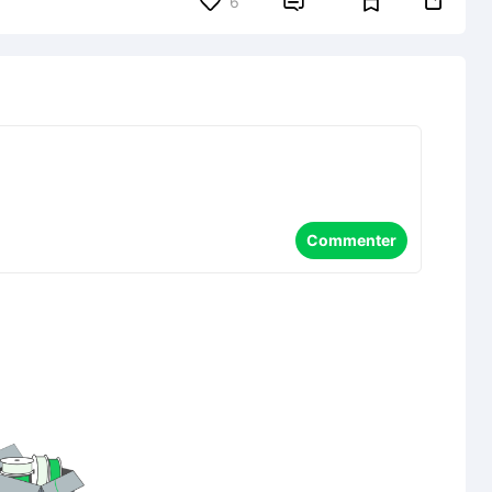


6
Commenter