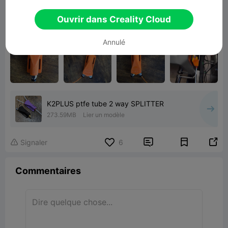
smooth. I have zero feeding issues; it just
Ouvrir dans Creality Cloud
works. Thank you!
Annulé
K2PLUS ptfe tube 2 way SPLITTER
273.59MB
Lier un modèle


Signaler
6

Commentaires