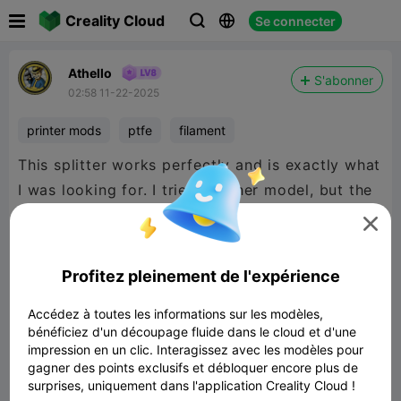

Creality Cloud
Se connecter



Athello
S'abonner
02:58 11-22-2025
printer mods
ptfe
filament
This splitter works perfectly and is exactly what
I was looking for. I tried another model, but the
filament would get hung-up in the splitter body,

causing feeding issues/jams. Using a spare
piece of filament to test the splitter, I could feel
Profitez pleinement de l'expérience
artifacts in the filament path, and the threading
Accédez à toutes les informations sur les modèles,
was not correct. However, this model was the
bénéficiez d'un découpage fluide dans le cloud et d'une
exact opposite experience. The threading on
impression en un clic. Interagissez avec les modèles pour
this model is perfect and the inside of the
gagner des points exclusifs et débloquer encore plus de
surprises, uniquement dans l'application Creality Cloud !
splitter (along the filament path) is super