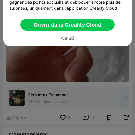
gagner des points exclusifs et débloquer encore plus de
surprises, uniquement dans l'application Creality Cloud !
Ouvrir dans Creality Cloud
Annulé
Christmas Ornament
1.67MB
Lier un modèle


Signaler
6
1

Commentaires