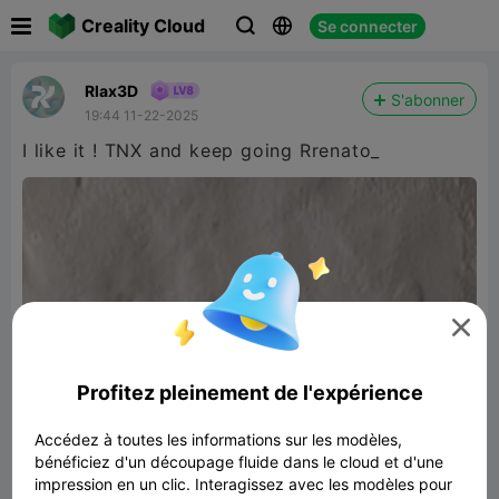

Creality Cloud
Se connecter



Rlax3D
S'abonner
19:44 11-22-2025
I like it ! TNX and keep going Rrenato_

Profitez pleinement de l'expérience
Accédez à toutes les informations sur les modèles,
bénéficiez d'un découpage fluide dans le cloud et d'une
impression en un clic. Interagissez avec les modèles pour