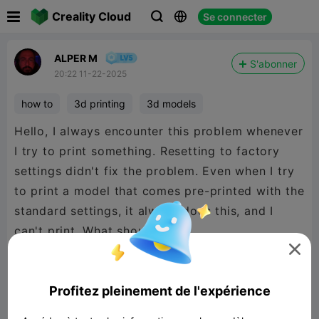

Creality Cloud
Se connecter



ALPER M
S'abonner
20:22 11-22-2025
how to
3d printing
3d models
Hello, I always encounter this problem whenever
I try to print something. Resetting to factory
settings didn't fix the problem. Even when I try
to print a model that comes pre-printed with the
standard settings, it always does this, and I
can't print. What should I do?


480P LD
Profitez pleinement de l'expérience