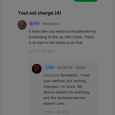
Tout est chargé.(4)
Boodle3d
It looks like you needs to recalibrate the 
positioning to line up with chute. There 
is an item in the menu to do that.
21:05 11-22-2025
ALPER M
Auteur
Répondre
Boodle3d
:
I tried 
your method, but nothing 
changed. I'm stuck. My 
device doesn't do anything, 
and the technical service 
doesn't care.
11:59 11-24-2025