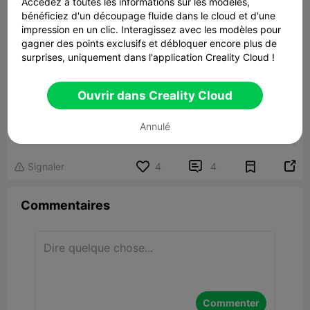

Accédez à toutes les informations sur les modèles,
bénéficiez d'un découpage fluide dans le cloud et d'une
impression en un clic. Interagissez avec les modèles pour
gagner des points exclusifs et débloquer encore plus de
surprises, uniquement dans l'application Creality Cloud !
04:57
Ouvrir dans Creality Cloud
ship
Annulé
52.52KB
Lier un modèle


Signaler
4
4

Commentaires
Commenter