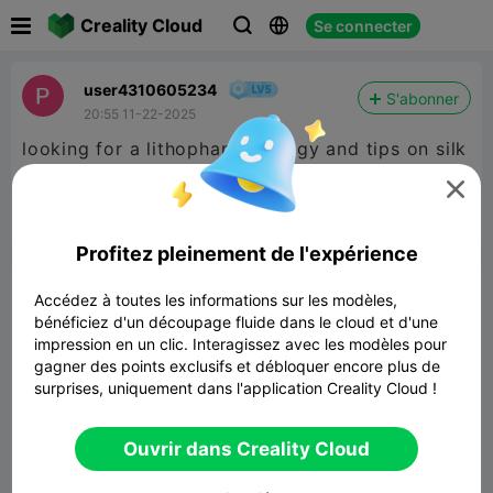

Creality Cloud
Se connecter



user4310605234
S'abonner
20:55 11-22-2025
looking for a lithophane prodigy and tips on silk
printing. thanks.



Signaler
2

Profitez pleinement de l'expérience
Commentaires
Accédez à toutes les informations sur les modèles,
bénéficiez d'un découpage fluide dans le cloud et d'une
impression en un clic. Interagissez avec les modèles pour
gagner des points exclusifs et débloquer encore plus de
surprises, uniquement dans l'application Creality Cloud !
Commenter
Ouvrir dans Creality Cloud