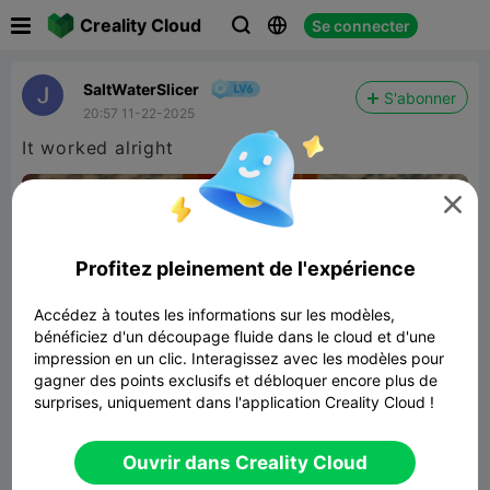

Creality Cloud
Se connecter



SaltWaterSlicer
S'abonner
20:57 11-22-2025
It worked alright

480P LD

Profitez pleinement de l'expérience

Accédez à toutes les informations sur les modèles,
bénéficiez d'un découpage fluide dans le cloud et d'une
impression en un clic. Interagissez avec les modèles pour
gagner des points exclusifs et débloquer encore plus de
00:20
surprises, uniquement dans l'application Creality Cloud !
Ouvrir dans Creality Cloud
Ball in a Cube in a Cube
531.89KB
Lier un modèle