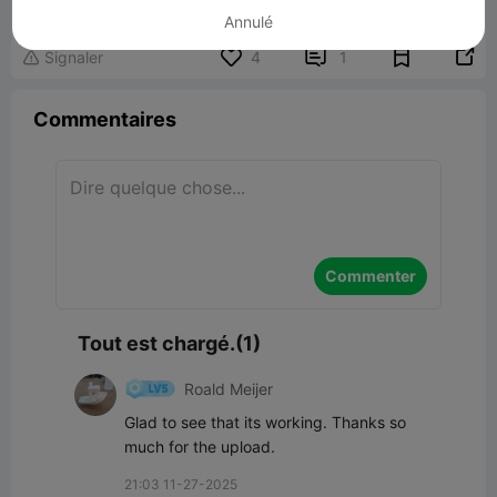
Annulé


Signaler
4
1

Commentaires
Commenter
Tout est chargé.(1)
Roald Meijer
Glad to see that its working. Thanks so 
much for the upload.
21:03 11-27-2025