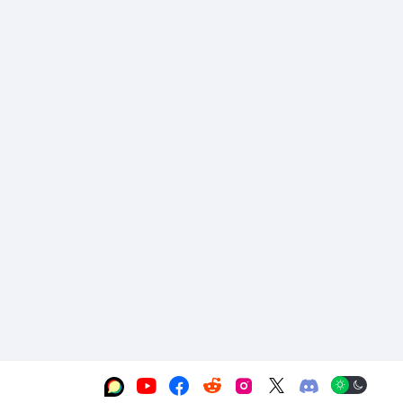





