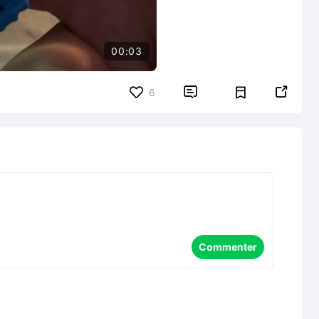
00:03


6
Commenter