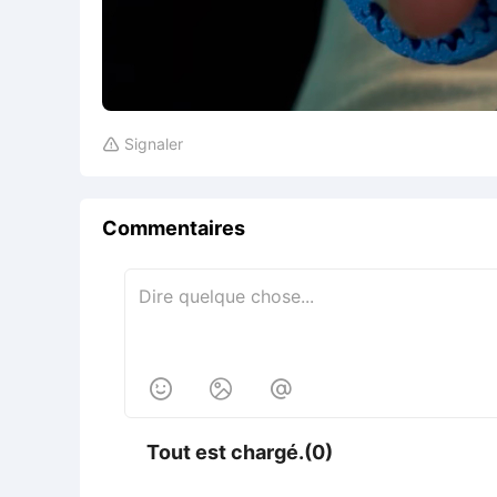
Signaler

Commentaires



Tout est chargé.(0)