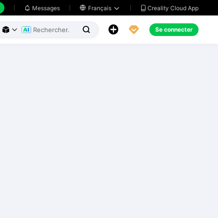
Creality Cloud App
Messages

Français





Se connecter


