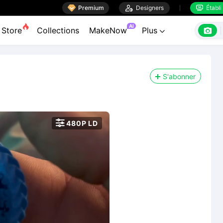

Premium

Designers
Établi


AI

Store
Collections
MakeNow
Plus

S'abonner

480P LD