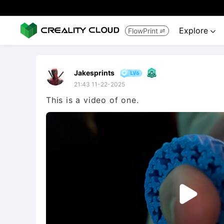
Explore
FlowPrint


Jakesprints
21:43 11-22-2025
This is a video of one.
