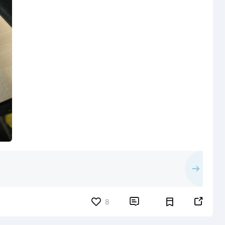


8