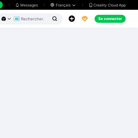
Creality Cloud App
Messages

Français





Se connecter


