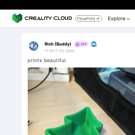
Explore
FlowPrint


Rich (Buddy)
11:19 11-23-2025
prints beautiful