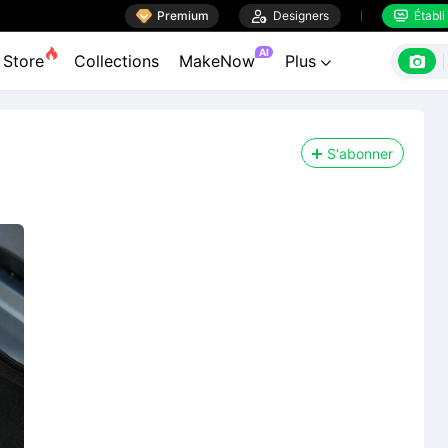

Premium

Designers
Établi


AI

Store
Collections
MakeNow
Plus

S'abonner