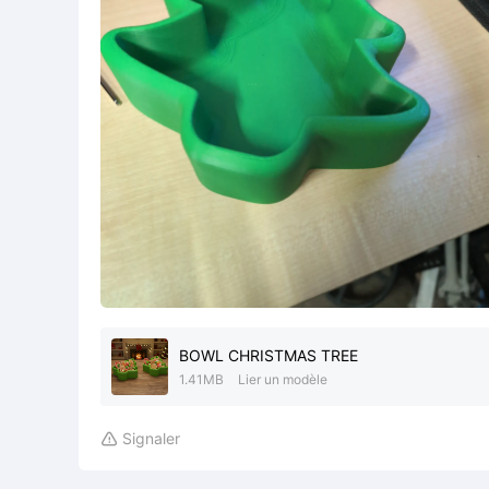
BOWL CHRISTMAS TREE
1.41MB
Lier un modèle
Signaler
