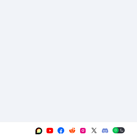





