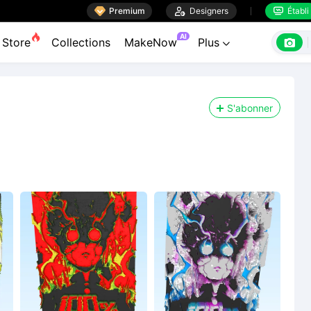

Premium

Designers
Établi


AI

Store
Collections
MakeNow
Plus

S'abonner