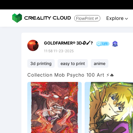
Explore
FlowPrint


GOLDFARMER® 3D🥀🖌️?
11:58 11-23-2025
3d printing
easy to print
anime
Collection Mob Psycho 100 Art ⚡🔥