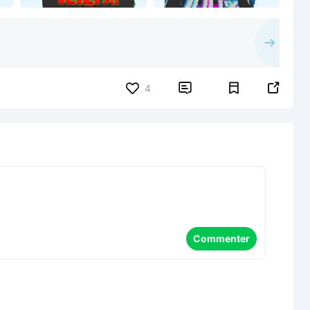


4
Commenter