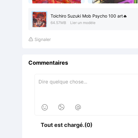
Toichiro Suzuki Mob Psycho 100 art🔥
64.57MB
Lier un modèle
Signaler

Commentaires



Tout est chargé.(0)