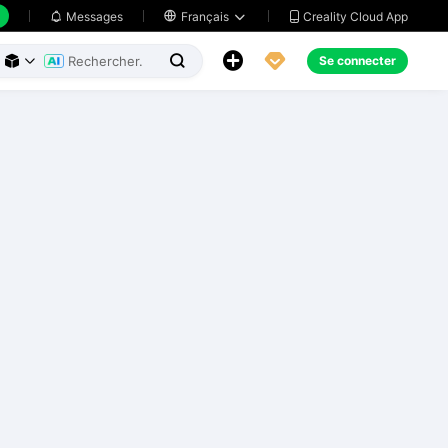
Creality Cloud App
Messages

Français





Se connecter


