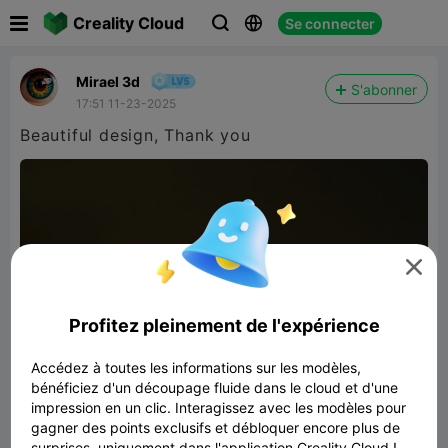

Creality Cloud
Se connecter



Mirael 3d
S'abonner
17:51 11-23-2025
Beautiful design, Thank you

Profitez pleinement de l'expérience
Accédez à toutes les informations sur les modèles,
bénéficiez d'un découpage fluide dans le cloud et d'une
impression en un clic. Interagissez avec les modèles pour
gagner des points exclusifs et débloquer encore plus de
surprises, uniquement dans l'application Creality Cloud !