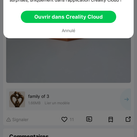
Ouvrir dans Creality Cloud
Annulé
family of 3
1.66MB
Lier un modèle


Signaler
11

Commentaires