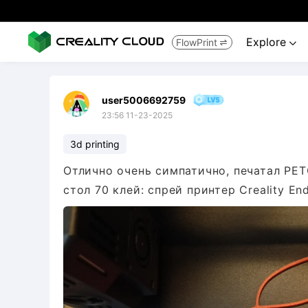
Explore
FlowPrint


user5006692759
23:56 11-23-2025
3d printing
Отлично очень симпатично, печатал PET
стол 70 клей: спрей принтер Creality En