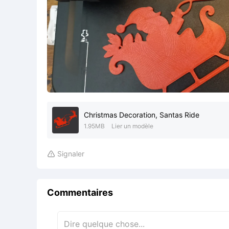
Christmas Decoration, Santas Ride
1.95MB
Lier un modèle
Signaler

Commentaires