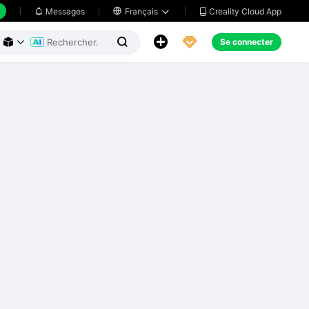
Creality Cloud App
Messages

Français





Se connecter


