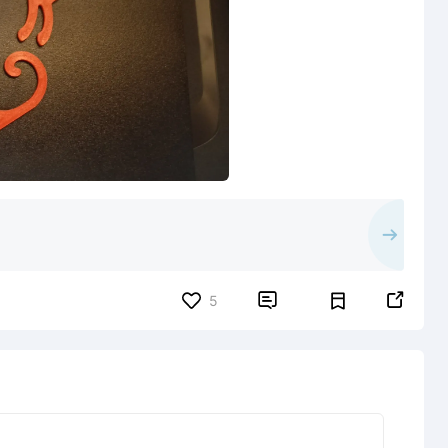


5