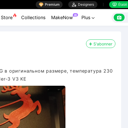

Premium

Designers
Établi


AI

Store
Collections
MakeNow
Plus

S'abonner
G в оригинальном размере, температура 230
der-3 V3 KE