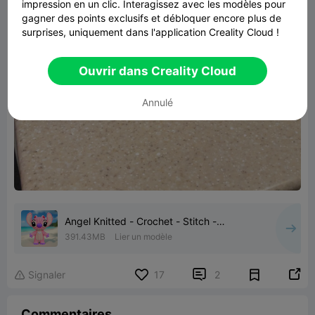
impression en un clic. Interagissez avec les modèles pour
gagner des points exclusifs et débloquer encore plus de
surprises, uniquement dans l'application Creality Cloud !
Ouvrir dans Creality Cloud
Annulé
Angel Knitted - Crochet - Stitch -
Multipart
391.43MB
Lier un modèle


Signaler
17
2

Commentaires