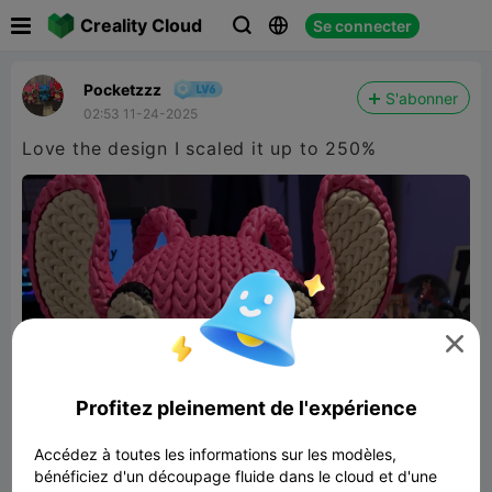

Creality Cloud
Se connecter



Pocketzzz
S'abonner
02:53 11-24-2025
Love the design I scaled it up to 250%

Profitez pleinement de l'expérience
Accédez à toutes les informations sur les modèles,
bénéficiez d'un découpage fluide dans le cloud et d'une