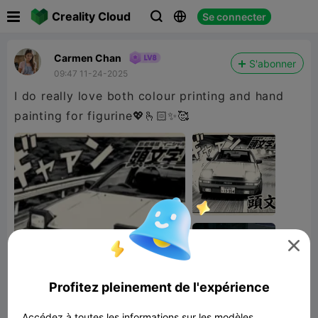

Creality Cloud
Se connecter



Carmen Chan
S'abonner
09:47 11-24-2025
I do really love both colour printing and hand
painting for figurine💖🫰🏻✨🥰

Profitez pleinement de l'expérience
Accédez à toutes les informations sur les modèles,