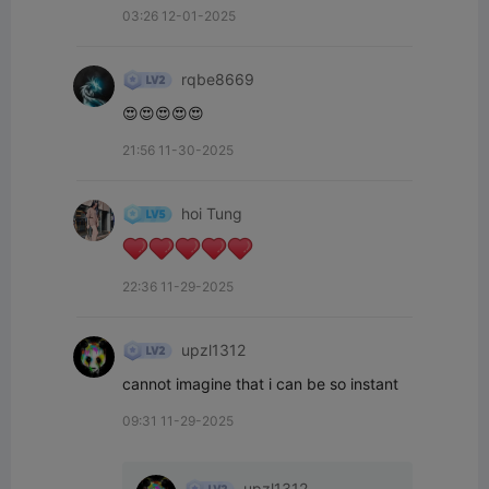
03:26 12-01-2025
rqbe8669
😍😍😍😍😍
21:56 11-30-2025
hoi Tung
22:36 11-29-2025
upzl1312
cannot imagine that i can be so instant
09:31 11-29-2025
upzl1312