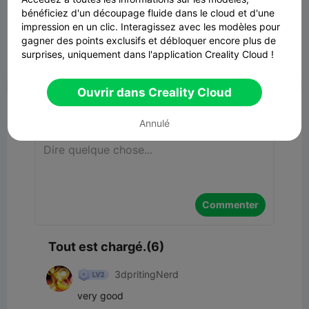
bénéficiez d'un découpage fluide dans le cloud et d'une
Initial D AE86 (優れた精度)
impression en un clic. Interagissez avec les modèles pour
209.87MB
Lier un modèle
gagner des points exclusifs et débloquer encore plus de
surprises, uniquement dans l'application Creality Cloud !


Signaler
15
6

Ouvrir dans Creality Cloud
Commentaires
Annulé
Commenter
Tout est chargé.(6)
3dpritingNerd
very good