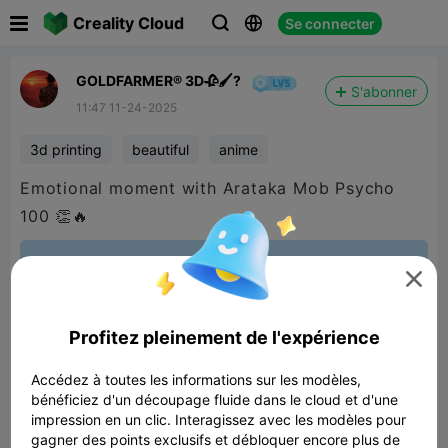

Creality Cloud
Se connecter



GOLDFARMER® 3D🥀🖌️?
S'abonner
11:47 11-24-2025
3d printing
beautiful
anime
Emotional moment with Arataka Mob Psycho
100 👏🔥

Profitez pleinement de l'expérience
Accédez à toutes les informations sur les modèles,
bénéficiez d'un découpage fluide dans le cloud et d'une
impression en un clic. Interagissez avec les modèles pour
gagner des points exclusifs et débloquer encore plus de