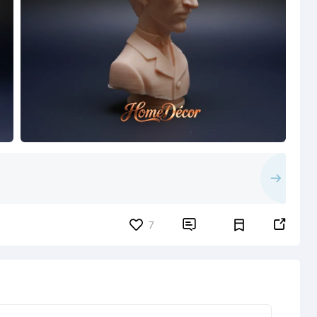


7