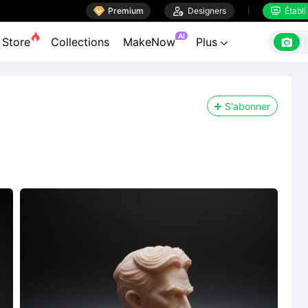

Premium

Designers
Établi


AI

Store
Collections
MakeNow
Plus

S'abonner