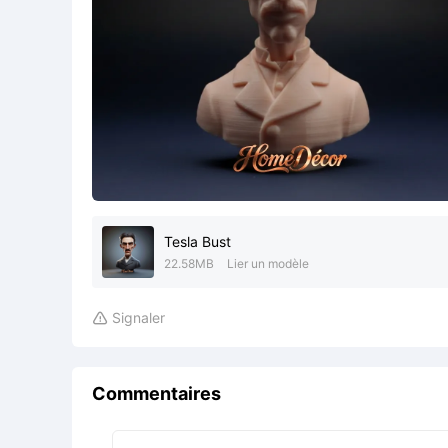
Tesla Bust
22.58MB
Lier un modèle
Signaler

Commentaires