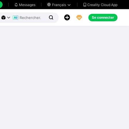
Creality Cloud App
Messages

Français





Se connecter


