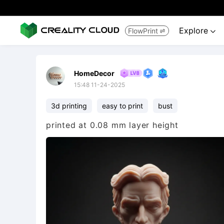
Explore
FlowPrint


HomeDecor
15:48 11-24-2025
3d printing
easy to print
bust
printed at 0.08 mm layer height