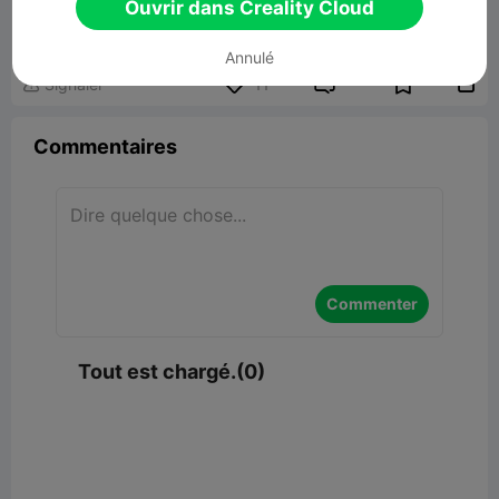
Ouvrir dans Creality Cloud
35.40MB
Lier un modèle
Annulé


Signaler
11

Commentaires
Commenter
Tout est chargé.(0)