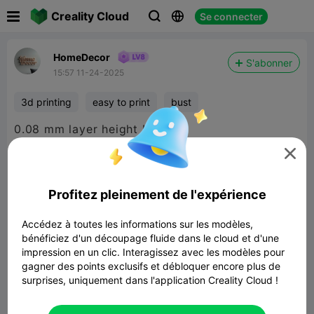

Creality Cloud
Se connecter



HomeDecor
S'abonner
15:57 11-24-2025
3d printing
easy to print
bust
0.08 mm layer height K1 Max

Profitez pleinement de l'expérience
Accédez à toutes les informations sur les modèles,
bénéficiez d'un découpage fluide dans le cloud et d'une
impression en un clic. Interagissez avec les modèles pour
gagner des points exclusifs et débloquer encore plus de
surprises, uniquement dans l'application Creality Cloud !
Albert Einstein