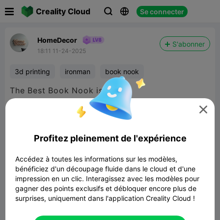

Creality Cloud
Se connecter



HomeDecor
S'abonner
18:11 11-24-2025
3d printing
ironman
book nook
The Best Book Nook is Here


480P LD
Profitez pleinement de l'expérience

Accédez à toutes les informations sur les modèles,
bénéficiez d'un découpage fluide dans le cloud et d'une
impression en un clic. Interagissez avec les modèles pour
gagner des points exclusifs et débloquer encore plus de
00:05
surprises, uniquement dans l'application Creality Cloud !