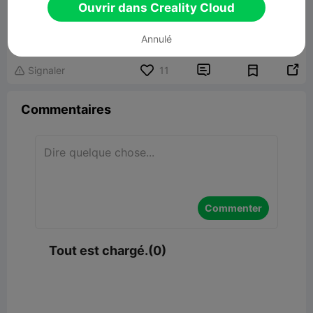
Ouvrir dans Creality Cloud
Ironman Book Nook
350.94MB
Lier un modèle
Annulé


Signaler
11

Commentaires
Commenter
Tout est chargé.(0)