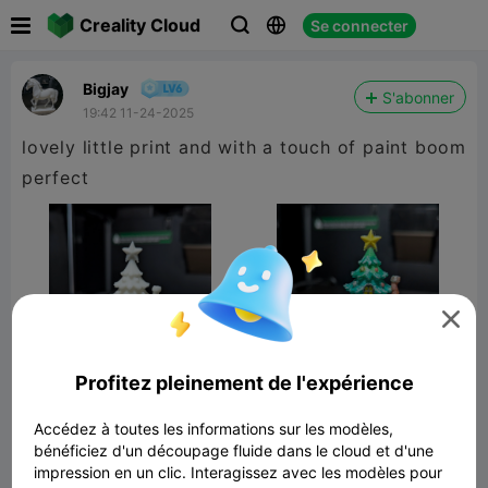

Creality Cloud
Se connecter



Bigjay
S'abonner
19:42 11-24-2025
lovely little print and with a touch of paint boom
perfect

Profitez pleinement de l'expérience
Accédez à toutes les informations sur les modèles,
bénéficiez d'un découpage fluide dans le cloud et d'une
Fairy Cottage – The Christmas Tree
impression en un clic. Interagissez avec les modèles pour
House