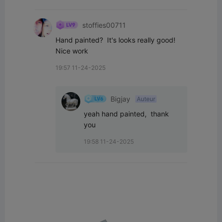
stoffies00711
Hand painted?  It's looks really good!  
Nice work
19:57 11-24-2025
Bigjay
Auteur
yeah hand painted,  thank 
you
19:58 11-24-2025