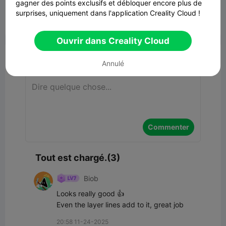
91.23MB
Lier un modèle
gagner des points exclusifs et débloquer encore plus de
surprises, uniquement dans l'application Creality Cloud !


Signaler
7
3

Ouvrir dans Creality Cloud
Commentaires
Annulé
Commenter
Tout est chargé.(3)
Biob
Looks really good 👍

Even the layer lines add to it, great job
20:58 11-24-2025