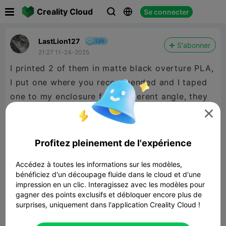

Creality Cloud
Se connecter



LastLion127
S'abonner
21:27 11-24-2025
I printed 2 of them in matte black overture PLA,
I put one where you recommended and I taped
one to my enclosure for a different angle, they
work great

Profitez pleinement de l'expérience
Accédez à toutes les informations sur les modèles,
bénéficiez d'un découpage fluide dans le cloud et d'une
impression en un clic. Interagissez avec les modèles pour
gagner des points exclusifs et débloquer encore plus de
surprises, uniquement dans l'application Creality Cloud !