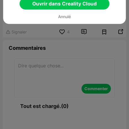
Ouvrir dans Creality Cloud
Nebula Camera Mount for Ender-3 V3
Annulé
130.71KB
Lier un modèle


Signaler
4

Commentaires
Commenter
Tout est chargé.(0)