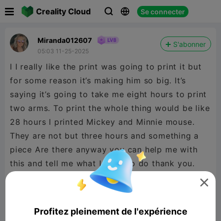

Creality Cloud
Se connecter



Miranda012607
S'abonner
05:03 11-25-2025
I I really like the print was going to print it but
for some reason it’s making him so big. It’s
saying it’s going to take me eight hours to print
two arms. To print the whole thing would be like
28 hours I printed Mickey and Minnie mouse.
They are not but three hours and something a
piece Are there anyway you can help me with
this and tell me what I need to do thank you.

Profitez pleinement de l'expérience