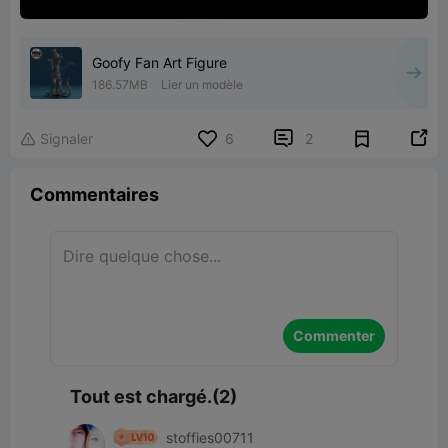
Goofy Fan Art Figure
186.57MB
Lier un modèle


Signaler
6
2

Commentaires
Commenter
Tout est chargé.(2)
stoffies00711