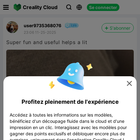

Creality Cloud
Se connecter



user9735368076
S'abonner
23:06 11-25-2025
Super fun and useful helps a lit

Profitez pleinement de l'expérience
Accédez à toutes les informations sur les modèles,
bénéficiez d'un découpage fluide dans le cloud et d'une
impression en un clic. Interagissez avec les modèles pour
gagner des points exclusifs et débloquer encore plus de
surprises, uniquement dans l'application Creality Cloud !