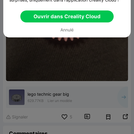
Ouvrir dans Creality Cloud
Annulé
lego technic gear big
629.77KB
Lier un modèle


Signaler
5

Commentaires