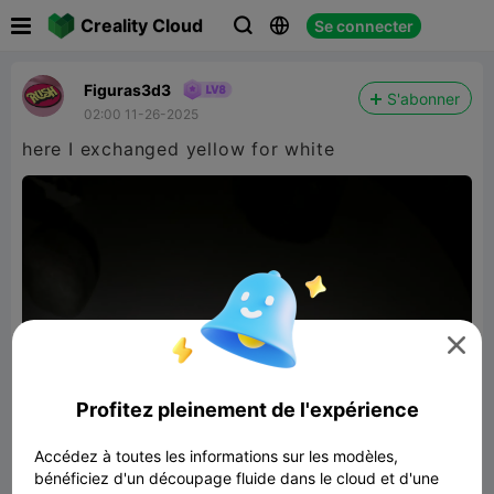

Creality Cloud
Se connecter



Figuras3d3
S'abonner
02:00 11-26-2025
here I exchanged yellow for white

Profitez pleinement de l'expérience
Accédez à toutes les informations sur les modèles,
bénéficiez d'un découpage fluide dans le cloud et d'une