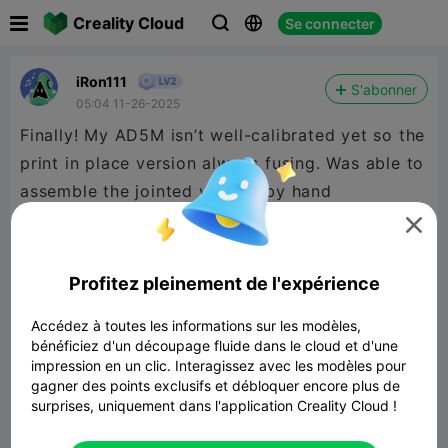

Creality Cloud
Se connecter



iRon111
S'abonner
05:04 11-26-2025
Finally! My AD5M isn’t well-calibrated yet so the
print in place version always fusing. Was able to
assemble the jointed version by hand

Profitez pleinement de l'expérience
Accédez à toutes les informations sur les modèles,
bénéficiez d'un découpage fluide dans le cloud et d'une
impression en un clic. Interagissez avec les modèles pour
gagner des points exclusifs et débloquer encore plus de
surprises, uniquement dans l'application Creality Cloud !