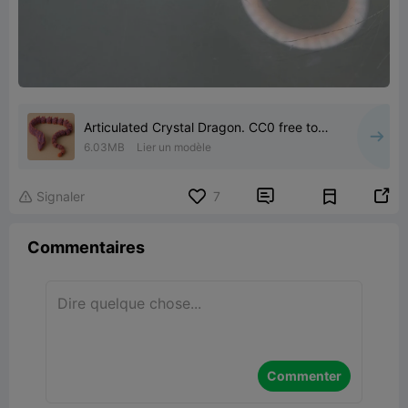
Articulated Crystal Dragon. CC0 free to
use!
6.03MB
Lier un modèle


Signaler
7

Commentaires
Commenter